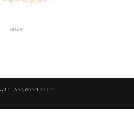
Gläser
MATANA 50 Weingläser aus Plastik mit Goldglitter für Hochzeiten, Geburtstage, Weihnachten & Partys, 150ml – Elegant…
aller Welt, direkt online