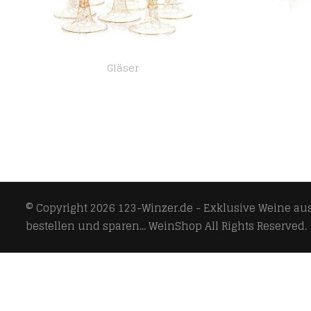
Gläser
MATANA 50 Sektgläser aus Plastik mit Goldglitter für Hochzeiten, Geburtstage, Picknicks, Weihnachten, Outdoor & Partys…
© Copyright 2026
123-Winzer.de - Exklusive Weine aus 
bestellen und sparen... WeinShop
All Rights Reserved.