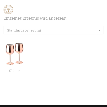
Einzelnes Ergebnis wird angezeigt
Standardsortierung
Gläser
D L D Rotweinglas aus Edelstahl mit Metallstiel, bruchsicher, für Weißwein/Rotwein, Cocktailgläser, unzerbrechlich, BPA…