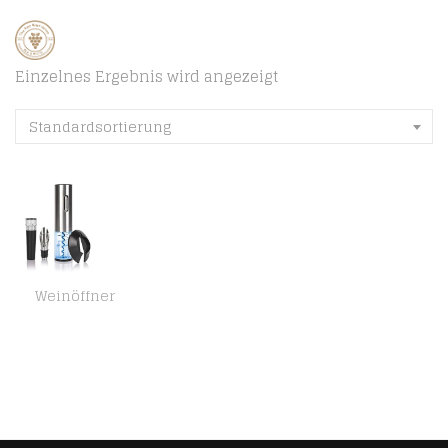
Einzelnes Ergebnis wird angezeigt
Standardsortierung
Weinöffner
Elektrischer Korkenzieher Weinöffner Flaschenöffner Weinflaschenöffner, Wein Öffner Premium Geschenk Set mit…