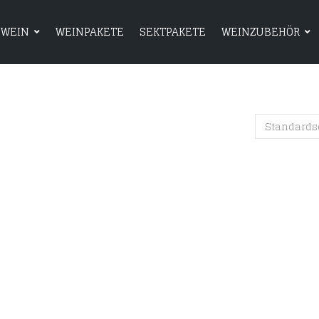
WEIN
WEINPAKETE
SEKTPAKETE
WEINZUBEHÖR
HOME
SHOP
WEIN
WEINPAKETE
Standards