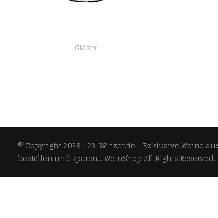
Gläser
Villeroy & Boch – Boston Sektschale/Dessertschale, vielseitig einsetzbares Glas für Getränke oder Nachtisch aus…
© Copyright 2026
123-Winzer.de - Exklusive Weine aus 
bestellen und sparen... WeinShop
All Rights Reserved.