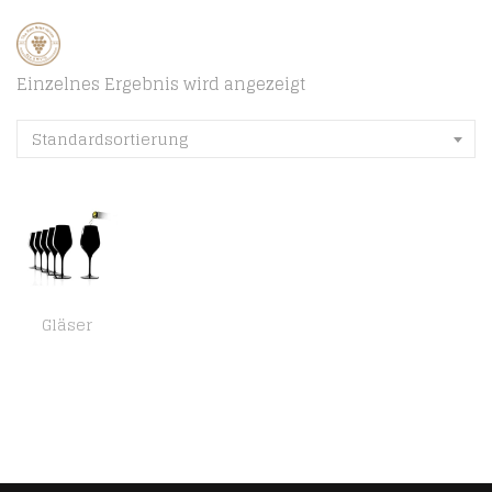
Einzelnes Ergebnis wird angezeigt
Standardsortierung
Gläser
Stölzle Lausitz Exquisit Tasting Glas 350 ml I Verkostungsglas 6er Set I Blind Tasting Glass I Special Glasses I für…