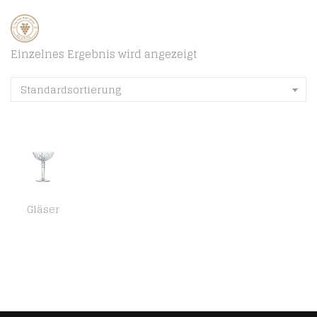
Einzelnes Ergebnis wird angezeigt
Standardsortierung
Gläser
Spiegelau & Nachtmann, 2-teiliges Cocktailgläser-Set, 180 ml, Noblesse, 100831 Kristall Klar