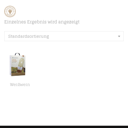
Einzelnes Ergebnis wird angezeigt
Standardsortierung
Weißwein
Maybach Weißer Burgunder trocken Bag-in-Box (1x3l)