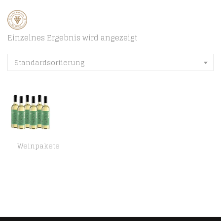
Einzelnes Ergebnis wird angezeigt
Standardsortierung
Weinpakete
Amazon-Marke – Compass Road Weißwein Airén, Spanien (6×0,75L)