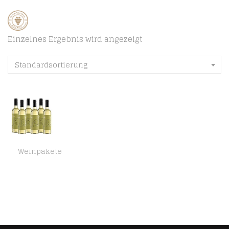
Einzelnes Ergebnis wird angezeigt
Standardsortierung
Weinpakete
Amazon-Marke – Compass Road Weißwein Chardonnay, Kalifornien (6×0.75L)