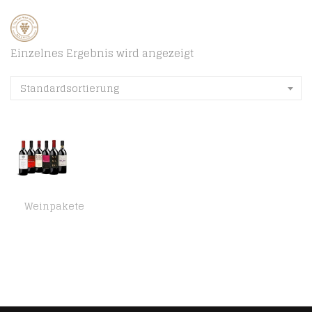
Einzelnes Ergebnis wird angezeigt
Standardsortierung
Weinpakete
DELINAT – Weinpaket Bella Italia, Rotwein-Reise durch Italien: Piemont, Veneto, Toskana, Sizilien, Probierset, trocken…