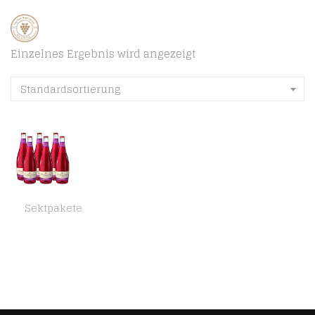
Einzelnes Ergebnis wird angezeigt
Standardsortierung
Sektpakete
Rotkäppchen Fruchtsecco schwarze Johannisbeere – Der fruchtig-herbe Genuss im Glas, 6 x 750ml