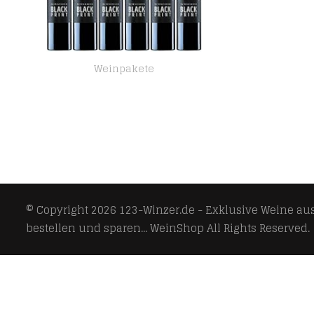
Weinpakete
Markus Schneider Black Print 2020 | 12er Paket | Rotwein aus Deutschland (12 x 0.75l)
© Copyright 2026
123-Winzer.de - Exklusive Weine aus 
bestellen und sparen... WeinShop
All Rights Reserved.