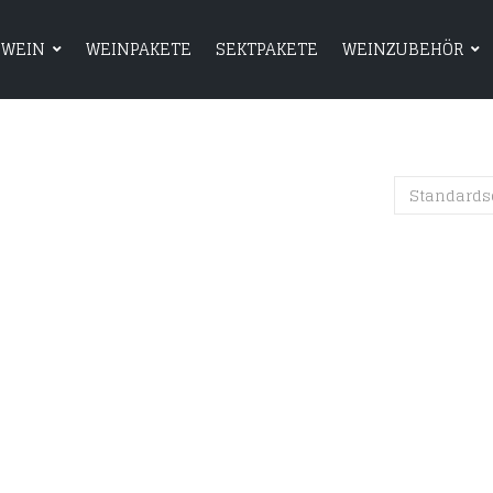
WEIN
WEINPAKETE
SEKTPAKETE
WEINZUBEHÖR
HOME
SHOP
WEIN
WEINPAKETE
Standards