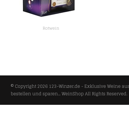
Rotwein
JP Chenet – Original Merlot Rotwein aus Pays d’Oc, Frankreich – Großpackungen Wein Bag in Box 5l (1 x 5 L)
© Copyright 2026
123-Winzer.de - Exklusive Weine aus 
bestellen und sparen... WeinShop
All Rights Reserved.