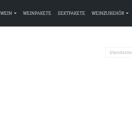
WEIN
WEINPAKETE
SEKTPAKETE
WEINZUBEHÖR
HOME
SHOP
WEIN
WEINPAKETE
Standards