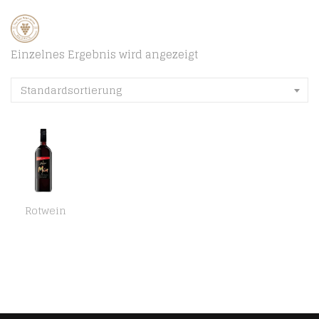
Einzelnes Ergebnis wird angezeigt
Standardsortierung
Rotwein
Freixenet Mia Tinto Rotwein Halbtrocken (1 x 1 l)