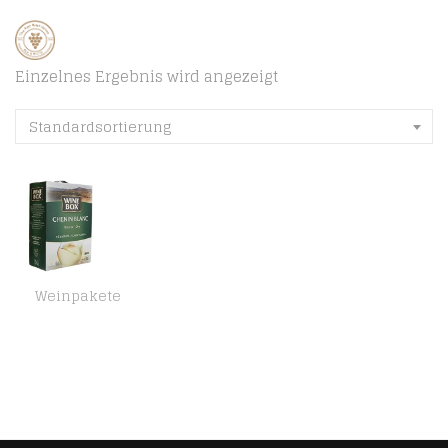
Einzelnes Ergebnis wird angezeigt
Standardsortierung
Weinpakete
Wine Box Chenin Blanc Südafrika trocken Bag-in-Box (1 x 3 l) | 3 l (1er Pack)