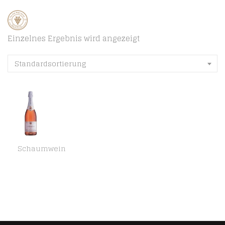
Einzelnes Ergebnis wird angezeigt
Standardsortierung
Schaumwein
J. Oppmann Sekt Rosé Brut 0,75l