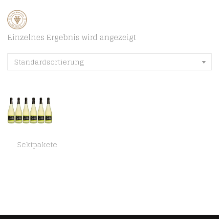
Einzelnes Ergebnis wird angezeigt
Standardsortierung
Sektpakete
Rilling Secco (6 x 0.75 l)