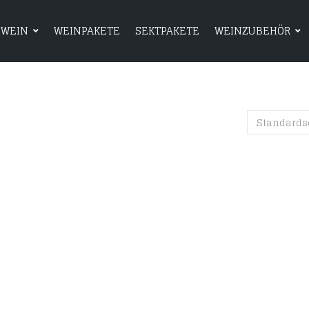
WEIN
WEINPAKETE
SEKTPAKETE
WEINZUBEHÖR
HOME
SHOP
WEIN
WEINPAKETE
Standards