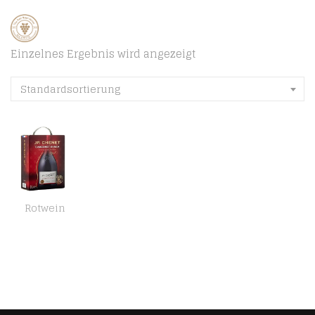
Einzelnes Ergebnis wird angezeigt
Standardsortierung
Rotwein
JP Chenet – Original Cabernet Syrah Rotwein aus Pays d’Oc, Frankreich – Großpackungen Wein Bag in Box 3l (1 x 3 L)