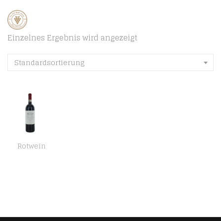
Einzelnes Ergebnis wird angezeigt
Standardsortierung
Rotwein
Marchese Antinori Chianti Classico DOCG Riserva Cuvée trocken (1 x 0.75 l)