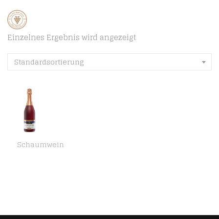
Einzelnes Ergebnis wird angezeigt
Standardsortierung
Schaumwein
Württemberger Sekt/Secco/Perlwein/Bowlen Remstal Muskat-Trollinger Sekt B. A. Sekt (6 x 0.75 l)