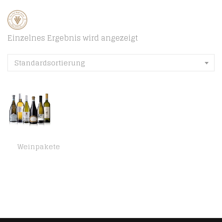
Einzelnes Ergebnis wird angezeigt
Standardsortierung
Weinpakete
Probierpaket Sommerklassiker Lugana | Weinpaket mit italienischem Weißwein (6 x 0.75 l)