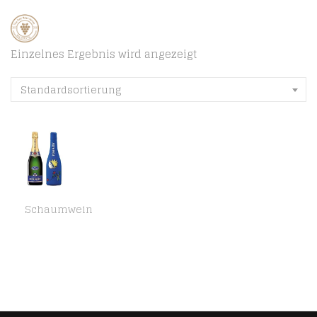
Einzelnes Ergebnis wird angezeigt
Standardsortierung
Schaumwein
Brut Royal Champagner mit kühlender Neopren Icejacket Matta Mond (1 x 0.75 l)