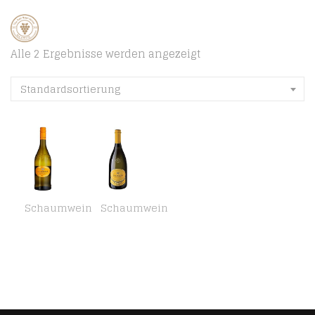
Alle 2 Ergebnisse werden angezeigt
Standardsortierung
Schaumwein
Schaumwein
La Gioiosa – Bianco Vino Frizzante – Weißer Schaumwein aus Italien (1 x 0.75 l)
La Gioiosa – Prosecco DOC Treviso – Weißer Schaumwein aus Italien (1 x 0.75 l)