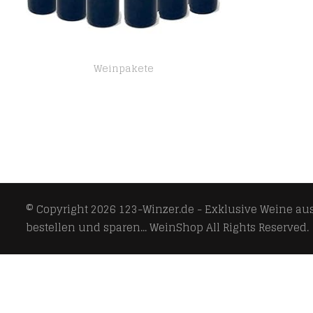
Weinpakete
Sant’Orsola Nero d’Avola D.O.C. Sizilien Rotwein 6 Flaschen Nero d’Avola trocken (6 x 0.75 l)
© Copyright 2026
123-Winzer.de - Exklusive Weine aus 
bestellen und sparen... WeinShop
All Rights Reserved.