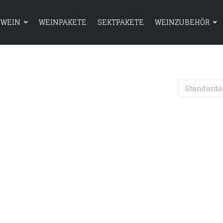
WEIN
WEINPAKETE
SEKTPAKETE
WEINZUBEHÖR
HOME
SHOP
WEIN
WEINPAKETE
Standards