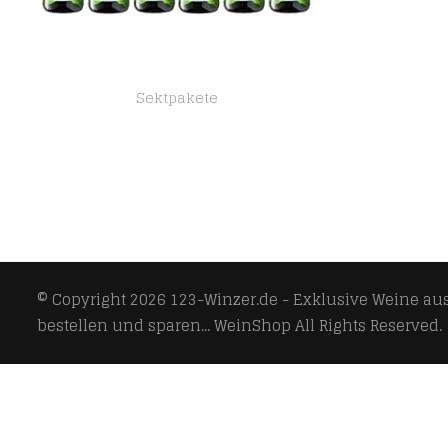
Sektpakete
Rilling LR Sekt trocken (6 x 0.75 l)
© Copyright 2026
123-Winzer.de - Exklusive Weine aus 
bestellen und sparen... WeinShop
All Rights Reserved.