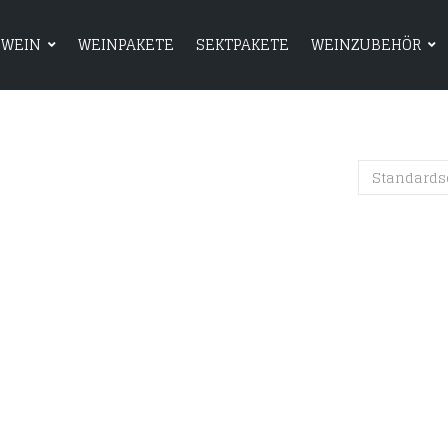
WEIN
WEINPAKETE
SEKTPAKETE
WEINZUBEHÖR
HOME
SHOP
WEIN
WEINPAKETE
Standards