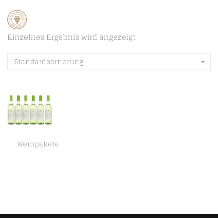
Einzelnes Ergebnis wird angezeigt
Standardsortierung
Weinpakete
Landlust Weißer Burgunder & Rivaner BIO Weißwein Trocken (6 x 0.75 l )