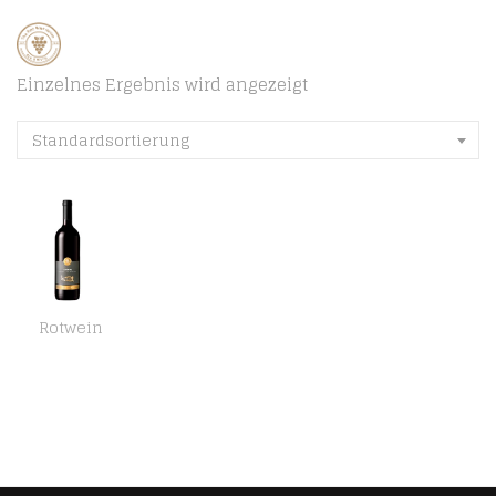
Einzelnes Ergebnis wird angezeigt
Standardsortierung
Rotwein
Jubiläumskellerei Kaltern Lagrein Südtirol Rotwein Trocken (1 x 0.75l)