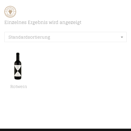
Einzelnes Ergebnis wird angezeigt
Standardsortierung
Rotwein
Ca´ Marcanda di Gaja Magari trocken (1 x 0.375 l)