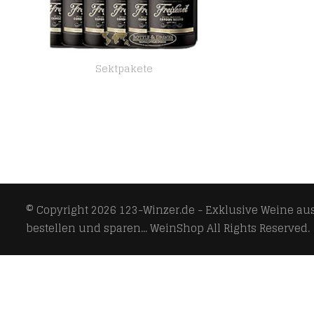
Sektpakete
Freixenet Cordon Negro Brut Trocken Spanien 6 x 0,75 Liter
© Copyright 2026
123-Winzer.de - Exklusive Weine aus 
bestellen und sparen... WeinShop
All Rights Reserved.