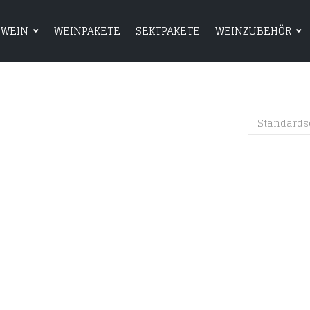
WEIN
WEINPAKETE
SEKTPAKETE
WEINZUBEHÖR
HOME
SHOP
WEIN
WEINPAKETE
Standards