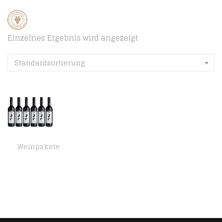
Einzelnes Ergebnis wird angezeigt
Standardsortierung
Weinpakete
Silentium Adagio halbtrocken (6 x 0.75 l)