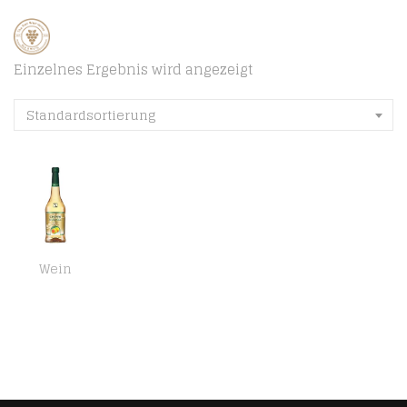
Einzelnes Ergebnis wird angezeigt
Standardsortierung
Wein
Choya – Original Japanese Ume Fruit – 0,75l 10% Vol.