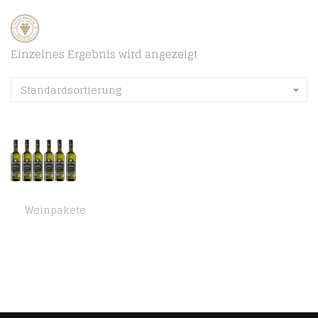
Einzelnes Ergebnis wird angezeigt
Standardsortierung
Weinpakete
Deutsches Weintor Grauburgunder trocken ,6 x 0.75 l