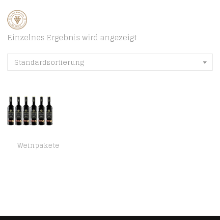
Einzelnes Ergebnis wird angezeigt
Standardsortierung
Weinpakete
Deutsches Weintor Dornfelder trocken (6 x 0.75 l)