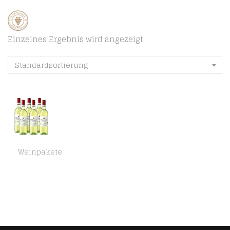
Einzelnes Ergebnis wird angezeigt
Standardsortierung
Weinpakete
Rotkäppchen Wein Alkoholfrei Riesling (6 x 0.75 l)