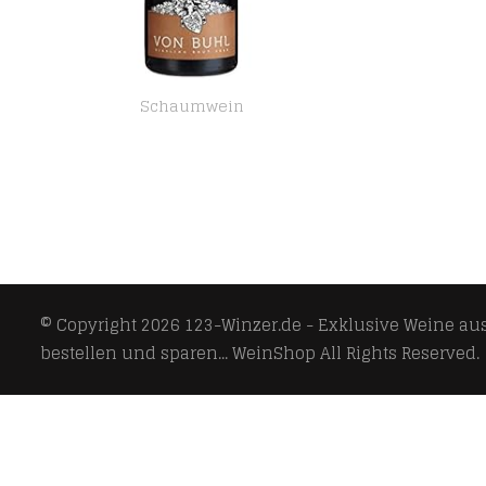
Schaumwein
Weingut Reichsrat von Buhl Riesling Sekt / Trocken, 0.75 l (1 x 0.75 l)
© Copyright 2026
123-Winzer.de - Exklusive Weine aus 
bestellen und sparen... WeinShop
All Rights Reserved.