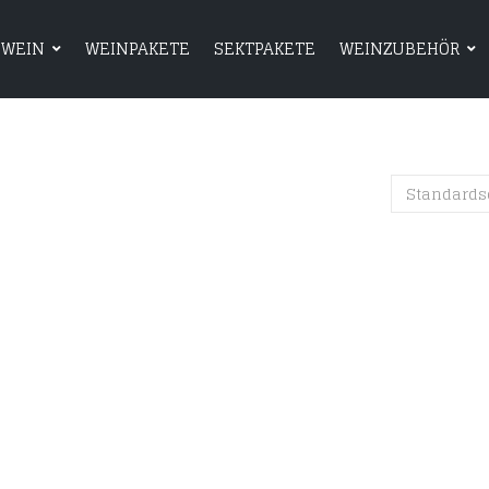
WEIN
WEINPAKETE
SEKTPAKETE
WEINZUBEHÖR
HOME
SHOP
WEIN
WEINPAKETE
Standards