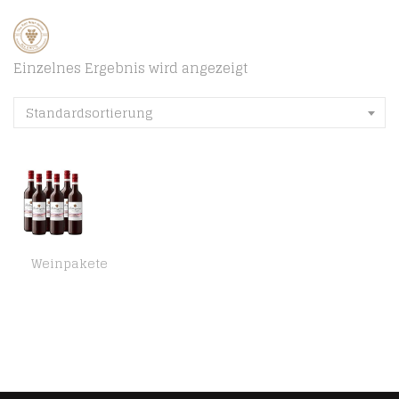
Einzelnes Ergebnis wird angezeigt
Standardsortierung
Weinpakete
Rotkäppchen Wein Alkoholfrei Spätburgunder (6 x 0,75l)