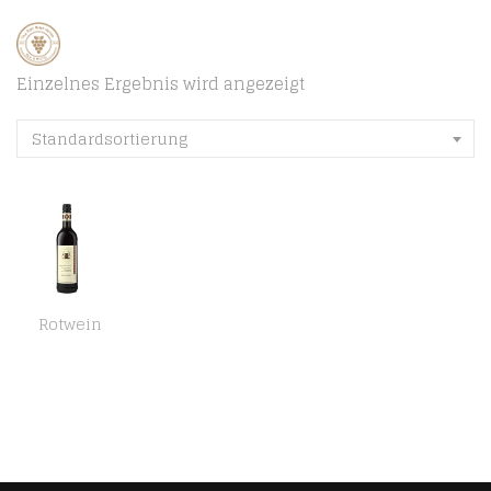
Einzelnes Ergebnis wird angezeigt
Standardsortierung
Rotwein
Württemberger Wein Haberschlachter Heuchelberg Trollinger mit Lemberger QW halbtrocken (6 x 0.75 l)