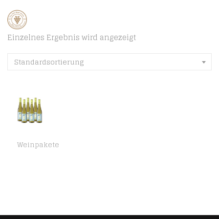
Einzelnes Ergebnis wird angezeigt
Standardsortierung
Weinpakete
Mumm Wein Chardonnay Trocken (6 x 0,75l)