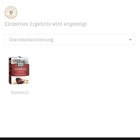
Einzelnes Ergebnis wird angezeigt
Standardsortierung
Rotwein
Wine Box Dornfelder Landwein Rhein trocken Bag-in-Box (1 x 3 l) | 3 l (1er Pack)