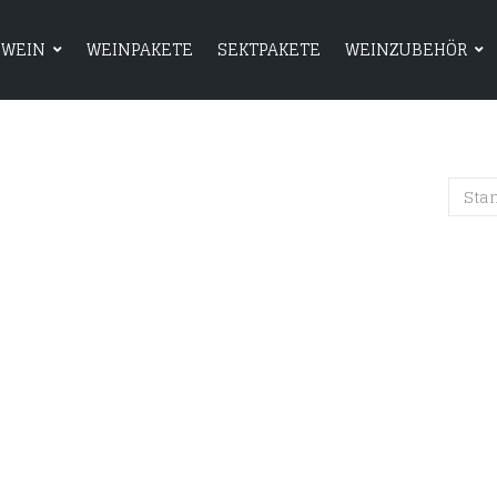
WEIN
WEINPAKETE
SEKTPAKETE
WEINZUBEHÖR
HOME
SHOP
WEIN
WEINPAKETE
Sta