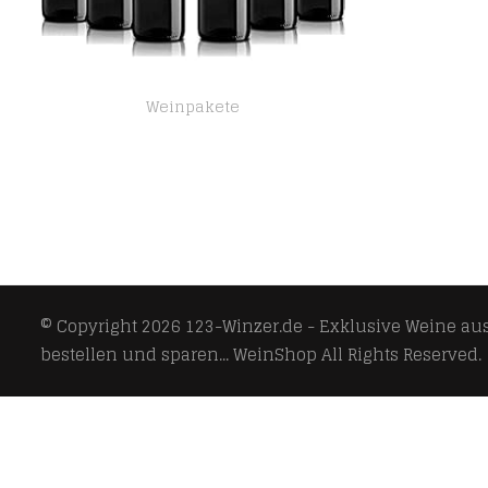
Weinpakete
Sant’Orsola Chianti D.O.C.G. Rotwein 6 Flaschen Sangiovese trocken (6 x 0.75 l)
© Copyright 2026
123-Winzer.de - Exklusive Weine aus 
bestellen und sparen... WeinShop
All Rights Reserved.