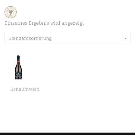
Einzelnes Ergebnis wird angezeigt
Standardsortierung
Schaumwein
Ruggeri Prosecco Superiore di Cartizze Brut DOCG – Italienischer Schaumwein aus der Region Valdobbiadene (1 x 0,75l)