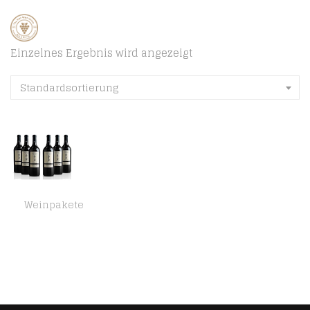
Einzelnes Ergebnis wird angezeigt
Standardsortierung
Weinpakete
Lo Zoccolaio Barbera d’Alba DOC Suculè Superiore Rotwein – Flaschen Piedmont Wein Barbera trocken Barbera trocken (6 x 0…