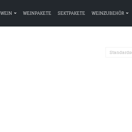
WEIN
WEINPAKETE
SEKTPAKETE
WEINZUBEHÖR
HOME
SHOP
WEIN
WEINPAKETE
Standards