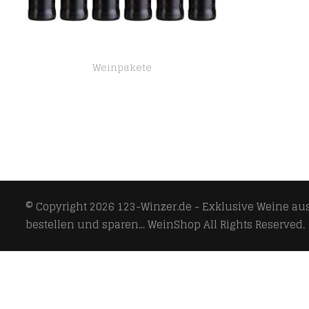
Weinpakete
Michel Schneider Cabernet Sauvignon Rotwein Alkoholfrei (6 x 0.75 l)
© Copyright 2026
123-Winzer.de - Exklusive Weine aus 
bestellen und sparen... WeinShop
All Rights Reserved.