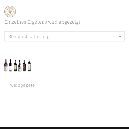
Einzelnes Ergebnis wird angezeigt
Standardsortierung
Weinpakete
Probierpaket „Rotweinreise durch Italien“| Weinpaket mit sechs verschiedenen italienischen Rotweinen (6 x 0,75 l…