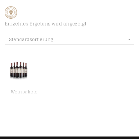
Einzelnes Ergebnis wird angezeigt
Standardsortierung
Weinpakete
6 Flaschen Dornfelder Rotwein 2021 | lieblich/süß | Ökonomierat Johann Geil Erben | Rheinhessen | Deutscher Wein