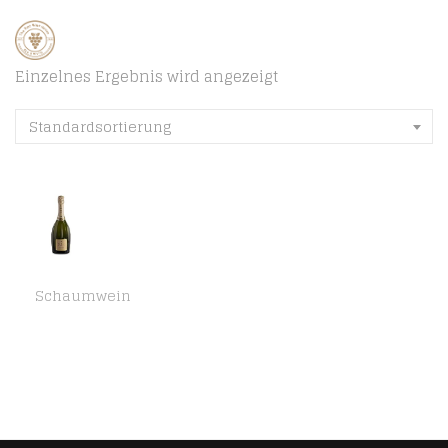
Einzelnes Ergebnis wird angezeigt
Standardsortierung
Schaumwein
ELÈM Alta Langa DOCG Klassische Methode Pas Dosè -Schaumwein trocken – Piedmont Wein Champagner (1 x 0.75l)