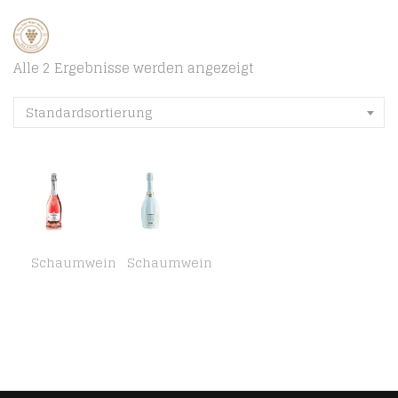
Alle 2 Ergebnisse werden angezeigt
Standardsortierung
Schaumwein
Schaumwein
Canti Sekt Cuvèe Rosa Trocken Extra Dry Rosé Roséchampagner (1 x 0.75 l)
ELÈM ICE Demi-Sec Schaumwein Italien Wein Champagner (1 x 0.75l)