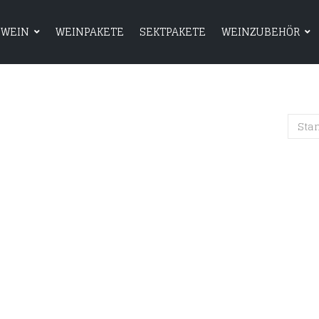
WEIN
WEINPAKETE
SEKTPAKETE
WEINZUBEHÖR
HOME
SHOP
WEIN
WEINPAKETE
Sta