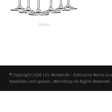
Gläser
Krosno Rot-Weingläser | Set von 6 | 350 ML | Venezia Kollektion | Perfekt für Zuhause, Restaurants und Partys…
© Copyright 2026
123-Winzer.de - Exklusive Weine aus 
bestellen und sparen... WeinShop
All Rights Reserved.